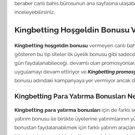
beraber canlı bahis bürosunun ana sayfasına ulaşab
inceleyebilirsiniz.
Kingbetting Hoşgeldin Bonusu V
Kingbetting hoşgeldin bonusu
vermeyen canlı bahi
gösteren bu tip siteler ilk üyelik bonusu gibi sadec
gün faydalanabileceği, devamlı olan promosyonlara y
uygulamayı devam ettiriyor ve
Kingbetting promos
bonusu adındaki kampanyaya yer vermiyor ancak diğe
Kingbetting Para Yatırma Bonusları N
Kingbetting para yatırma bonusları
için de farklı 
yatırım bonusu ile birlikte üyelerine yatırımlarını
bonustan faydalanabilmek için farklı yatırım araçlar