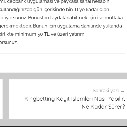
irimi, cepbank uygulaması ve paykasa sanal hesabını
llandığınızda gün içerisinde bin TL’ye kadar olan
biliyorsunuz. Bonustan faydalanabilmek için ise mutlaka
z gerekmektedir. Bunun için uygulama dahilinde yukarıda
irlikte minimum 50 TL ve üzeri yatırım
orsunuz.
Sonraki yazı
Kingbetting Kayıt İşlemleri Nasıl Yapılır,
Ne Kadar Sürer?