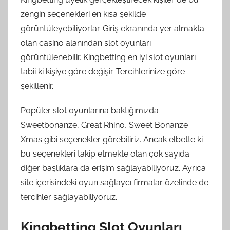
zengin seçenekleri en kısa şekilde
görüntüleyebiliyorlar. Giriş ekranında yer almakta
olan casino alanından slot oyunları
görüntülenebilir. Kingbetting en iyi slot oyunları
tabii ki kişiye göre değişir. Tercihlerinize göre
şekillenir.
Popüler slot oyunlarına baktığımızda
Sweetbonanze, Great Rhino, Sweet Bonanze
Xmas gibi seçenekler görebiliriz. Ancak elbette ki
bu seçenekleri takip etmekte olan çok sayıda
diğer başlıklara da erişim sağlayabiliyoruz. Ayrıca
site içerisindeki oyun sağlaycı firmalar özelinde de
tercihler sağlayabiliyoruz.
Kingbetting Slot Oyunları