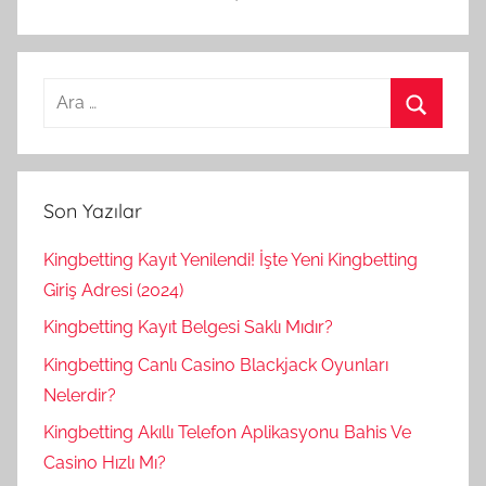
Arama:
Ara
Son Yazılar
Kingbetting Kayıt Yenilendi! İşte Yeni Kingbetting
Giriş Adresi (2024)
Kingbetting Kayıt Belgesi Saklı Mıdır?
Kingbetting Canlı Casino Blackjack Oyunları
Nelerdir?
Kingbetting Akıllı Telefon Aplikasyonu Bahis Ve
Casino Hızlı Mı?