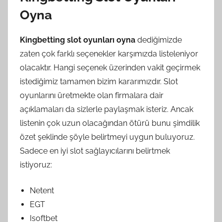
Oyna
Kingbetting slot oyunları oyna
dediğimizde
zaten çok farklı seçenekler karşımızda listeleniyor
olacaktır. Hangi seçenek üzerinden vakit geçirmek
istediğimiz tamamen bizim kararımızdır. Slot
oyunlarını üretmekte olan firmalara dair
açıklamaları da sizlerle paylaşmak isteriz. Ancak
listenin çok uzun olacağından ötürü bunu şimdilik
özet şeklinde şöyle belirtmeyi uygun buluyoruz.
Sadece en iyi slot sağlayıcılarını belirtmek
istiyoruz:
Netent
EGT
Isoftbet